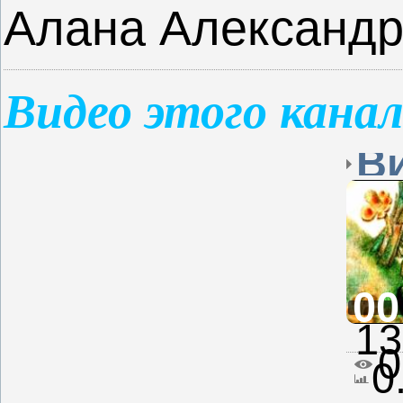
Алана Александр
Видео этого кана
00
13
0
0