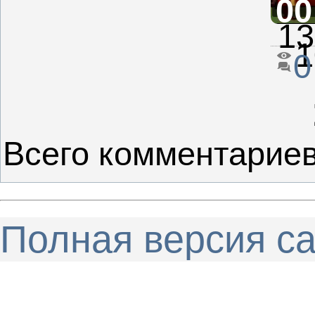
00
13
1
0
Всего комментарие
Полная версия с