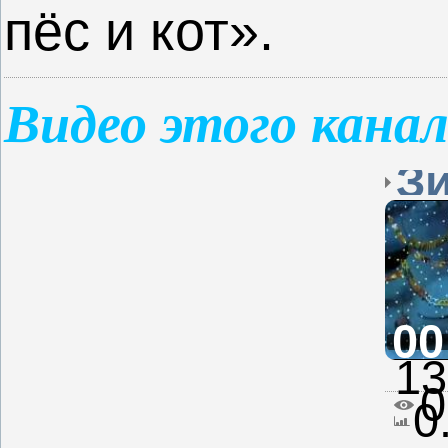
пёс и кот».
Видео этого кана
00
13
0
0